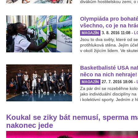
divákům hostitelskou zemi, o n
Olympiáda pro bohaté
všechno, co je na hrá
3. 8. 2016 11:08
-
L
MAGAZÍN
Jsou to dva světy, které od s
protihluková stěna. Jejím úče
v okolí žijícím lidem. Ve skut
Basketbalisté USA nafo
něco na nich nehraje!
27. 7. 2016 18:06
-
MAGAZÍN
Za pár dní se rozeběhne kolo
jako individuální disciplíny 
i kolektivní sporty. Jedním z h
Koukal se ziky bát nemusí, sperma m
nakonec jede