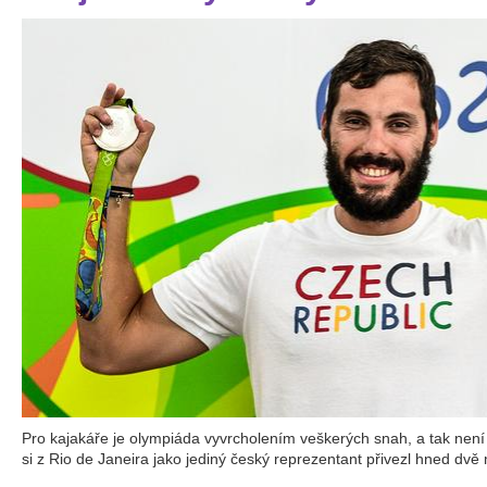
Pro kajakáře je olympiáda vyvrcholením veškerých snah, a tak není d
si z Rio de Janeira jako jediný český reprezentant přivezl hned dvě m