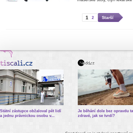
1
Starší
2
Státní zástupce obžaloval pět lidí
Je běhání dole bez opravdu t
a jednu právnickou osobu v...
zdravé, jak se tvrdí?