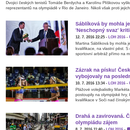
Dvojici českých tenistů Tomáše Berdycha a Karolínu Plíškovou vyš
reprezentantů na olympiádě v Rio de Janeiro. Nikoli však proti jejich 
Sáblíková by mohla jet
'Neschopný svaz' krit
12. 7. 2016 22:25
-
LOH 2016
-
Martina Sáblíková by mohla je
kvalifikace, na vlastní pěst. S 
sportovní arbitráž přímo na mí
Zázrak na písku! Česk
vybojovaly na posledn
10. 7. 2016 13:34
-
LOH 2016
-
Plážové volejbalistky Marké
postoupily na olympijské hry, 
kvalifikace v Soči nad čínský
Drahá a zavirovaná. Č
olympiádu zájem
8. 7. 2016 11:40
-
LOH 2016
-