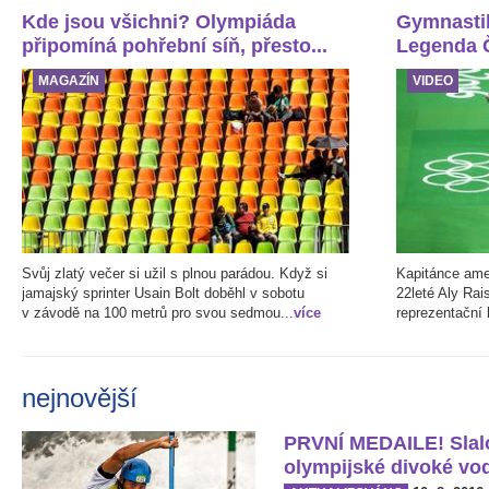
Kde jsou všichni? Olympiáda
Gymnastik
připomíná pohřební síň, přesto...
Legenda Č
MAGAZÍN
VIDEO
Svůj zlatý večer si užil s plnou parádou. Když si
Kapitánce ame
jamajský sprinter Usain Bolt doběhl v sobotu
22leté Aly Rai
v závodě na 100 metrů pro svou sedmou...
více
reprezentační 
nejnovější
PRVNÍ MEDAILE! Slalo
olympijské divoké vo