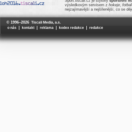
Sport.tiscali.cz je stylový
sportovní m
výsledkovým servisem z
hokeje
,
fotba
nejzajímavější a nejšílenější, co se d
© 1996–2026
Tiscali Media, a.s.
|
|
|
|
o nás
kontakt
reklama
kodex redakce
redakce