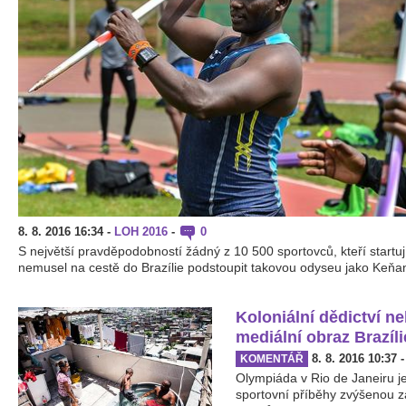
8. 8. 2016 16:34
-
LOH 2016
-
0
S největší pravděpodobností žádný z 10 500 sportovců, kteří startuj
nemusel na cestě do Brazílie podstoupit takovou odyseu jako Keňan 
Koloniální dědictví 
mediální obraz Brazílie
8. 8. 2016 10:37
KOMENTÁŘ
Olympiáda v Rio de Janeiru j
sportovní příběhy zvýšenou za 