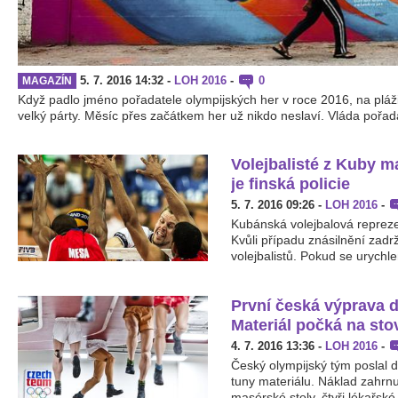
5. 7. 2016 14:32
-
LOH 2016
-
0
MAGAZÍN
Když padlo jméno pořadatele olympijských her v roce 2016, na plá
velký párty. Měsíc přes začátkem her už nikdo neslaví. Vláda pořadat
Volejbalisté z Kuby ma
je finská policie
5. 7. 2016 09:26
-
LOH 2016
-
Kubánská volejbalová repreze
Kvůli případu znásilnění zadr
volejbalistů. Pokud se urychle
První česká výprava do
Materiál počká na st
4. 7. 2016 13:36
-
LOH 2016
-
Český olympijský tým poslal d
tuny materiálu. Náklad zahrnu
masérské stoly, čtyři lékařské 