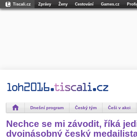
Tiscali.cz
Zprávy
Ženy
Cestování
Games.cz
Prof
Osobnosti.cz
Karaoketexty.cz
Úschovna.cz
Nedd.cz
Moul
Dokina.cz
CZhity.cz
Našepeníze.cz
StartupInsider.cz
Dnešní program
Český tým
Češi v akci
Nechce se mi závodit, říká jed
dvojnásobný český medailista