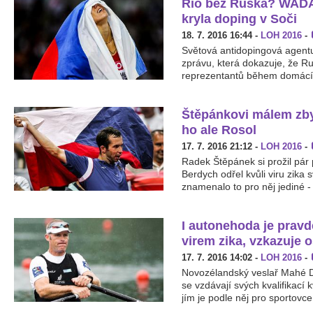
Rio bez Ruska? WADA 
kryla doping v Soči
18. 7. 2016 16:44
-
LOH 2016
-
Světová antidopingová agentu
zprávu, která dokazuje, že Ru
reprezentantů během domácích
Štěpánkovi málem zbyl
ho ale Rosol
17. 7. 2016 21:12
-
LOH 2016
-
Radek Štěpánek si prožil pár
Berdych odřel kvůli viru zika
znamenalo to pro něj jediné - 
I autonehoda je prav
virem zika, vzkazuje 
17. 7. 2016 14:02
-
LOH 2016
-
Novozélandský veslař Mahé D
se vzdávají svých kvalifikací 
jím je podle něj pro sportovc