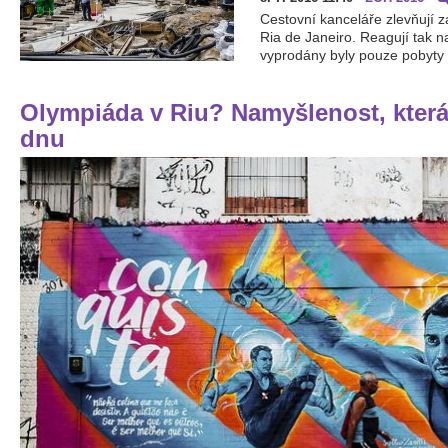
Cestovní kanceláře zlevňují z
Ria de Janeiro. Reagují tak n
vyprodány byly pouze pobyty 
Olympiáda v Riu? Namyšlenost, která 
dnu