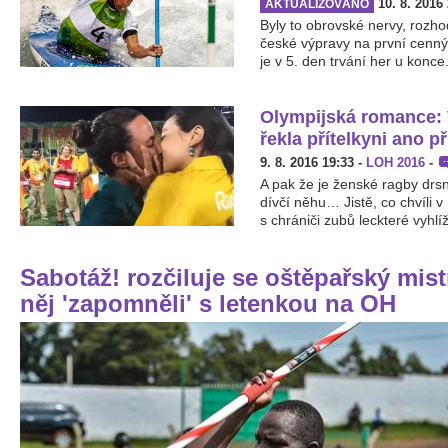
10. 8. 2016
AKTUALIZOVÁNO
Byly to obrovské nervy, rozhod
české výpravy na první cenný
je v 5. den trvání her u konce.
Olympijská romance:
řekla přítelkyni ano př
9. 8. 2016 19:33
-
LOH 2016
-
A pak že je ženské ragby drsn
dívčí něhu… Jistě, co chvíli 
s chrániči zubů leckteré vyhlí
Sabotáž! rozčiluje se oštěpařský mist
něj 'zapomněli' s letenkou na OH